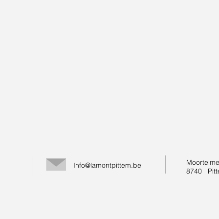
Moortelme
Info@lamontpittem.be
8740 Pit